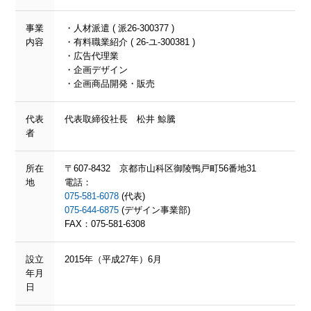
事業
・人材派遣 ( 派26-300377 )
内容
・有料職業紹介 ( 26-ユ-300381 )
・広告代理業
・企画デザイン
・企画商品開発・販売
代表
代表取締役社長 松井 鯨騰
者
所在
〒607-8432 京都市山科区御陵鴨戸町56番地31
地
電話：
075-581-6078
(代表)
075-644-6875
(デザイン事業部)
FAX：075-581-6308
設立
2015年（平成27年）6月
年月
日