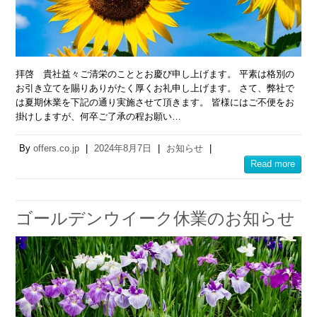
拝啓 貴社益々ご清栄のこととお慶び申し上げます。 平素は格別の
お引き立てを賜りありがたく厚くお礼申し上げます。 さて、弊社で
は夏期休業を下記の通り実施させて頂きます。 皆様にはご不便をお
掛けしますが、何卒ご了承の程お願い…
By
offers.co.jp
|
2024年8月7日
|
お知らせ
|
Read more
ゴールデンウイーク休業のお知らせ