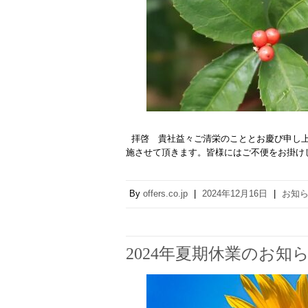
拝啓 貴社益々ご清栄のこととお慶び申し上
施させて頂きます。皆様にはご不便をお掛け
By
offers.co.jp
|
2024年12月16日
|
お知
2024年夏期休業のお知