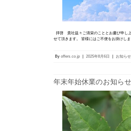
拝啓 貴社益々ご清栄のこととお慶び申し上
せて頂きます。 皆様にはご不便をお掛けし
By
offers.co.jp
|
2025年8月6日
|
お知らせ
年末年始休業のお知ら