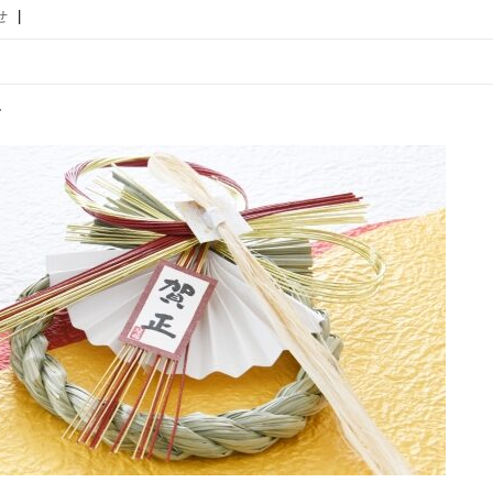
せ
|
せ