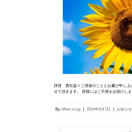
拝啓 貴社益々ご清栄のこととお慶び申し上
せて頂きます。 皆様にはご不便をお掛けし
By
offers.co.jp
|
2024年8月7日
|
お知らせ