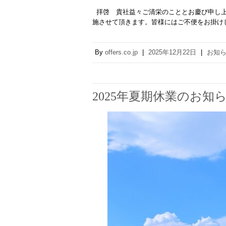
拝啓 貴社益々ご清栄のこととお慶び申し上
施させて頂きます。皆様にはご不便をお掛け
By
offers.co.jp
|
2025年12月22日
|
お知
2025年夏期休業のお知