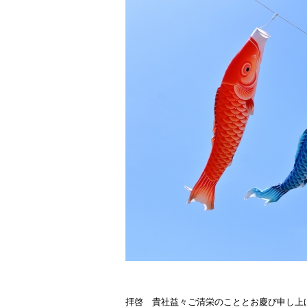
拝啓 貴社益々ご清栄のこととお慶び申し上